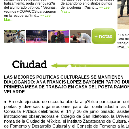
balizamiento, poda y renovaci?n
de abandono en distintos puntos
del alumbrado p?blico. * Vecinas,
de la colonia Tr?nsito....
>> Leer
vecinos y COPACOS participaron
Mas...
en la recuperaci?n d...
>> Leer
Mas...
* La a
Jefa de
trabajo
inve...
LAS MEJORES POLITICAS CULTURALES SE MANTIENEN
DIALOGANDO: ANA FRANCIS LOPEZ BAYGHEN PATI?O D
PRIMERA MESA DE TRABAJO EN CASA DEL POETA RAMO
VELARDE
● En este ejercicio de escucha abierta al p?blico participaron co
poetas y diversas organizaciones para dar continuidad a las
Consulta P?blica celebradas el 14 y 26 de junio pasado; asist
instituciones observadoras el Colegio de San Ildefonso, la Univer
noma de la Ciudad de M?xico, el Instituto Zacatecano de Cultura, 
de Fomento y Desarrollo Cultural y el Consejo de Fomento a la Le