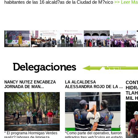
habitantes de las 16 alcald?as de la Ciudad de M?xico
>> Leer Mas
NANCY NU?EZ ENCABEZA
LA ALCALDESA
CONT
JORNADA DE MAN...
ALESSANDRA ROJO DE LA ...
HIDR
TLAH
MIL 
* El programa Hormigas Verdes
*Como parte del operativo, fueron
realiz? labores de limpieza,
retirados tres veh?culos en estado