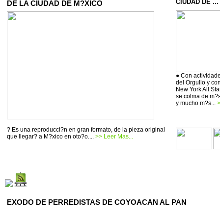
CIUDAD DE ...
DE LA CIUDAD DE M?XICO
● Con actividade
del Orgullo y co
New York All Sta
se colma de m?si
y mucho m?s...
>
? Es una reproducci?n en gran formato, de la pieza original
que llegar? a M?xico en oto?o....
>> Leer Mas...
EXODO DE PERREDISTAS DE COYOACAN AL PAN