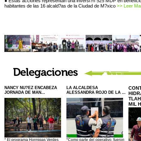
● Estas acciones representan una inversi?n 525 MDP en beneficio
habitantes de las 16 alcald?as de la Ciudad de M?xico
>> Leer Mas
NANCY NU?EZ ENCABEZA
LA ALCALDESA
CONT
JORNADA DE MAN...
ALESSANDRA ROJO DE LA ...
HIDR
TLAH
MIL 
* El programa Hormigas Verdes
*Como parte del operativo, fueron