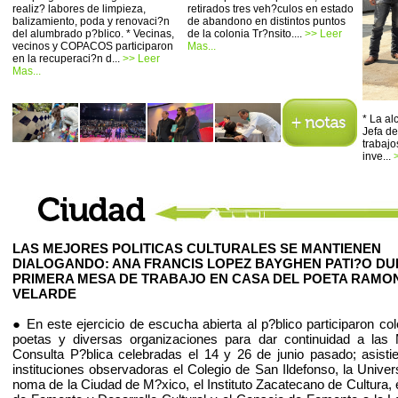
realiz? labores de limpieza,
retirados tres veh?culos en estado
balizamiento, poda y renovaci?n
de abandono en distintos puntos
del alumbrado p?blico. * Vecinas,
de la colonia Tr?nsito....
>> Leer
vecinos y COPACOS participaron
Mas...
en la recuperaci?n d...
>> Leer
Mas...
* La a
Jefa de
trabajo
inve...
LAS MEJORES POLITICAS CULTURALES SE MANTIENEN
DIALOGANDO: ANA FRANCIS LOPEZ BAYGHEN PATI?O D
PRIMERA MESA DE TRABAJO EN CASA DEL POETA RAMO
VELARDE
● En este ejercicio de escucha abierta al p?blico participaron co
poetas y diversas organizaciones para dar continuidad a las
Consulta P?blica celebradas el 14 y 26 de junio pasado; asist
instituciones observadoras el Colegio de San Ildefonso, la Univer
noma de la Ciudad de M?xico, el Instituto Zacatecano de Cultura, 