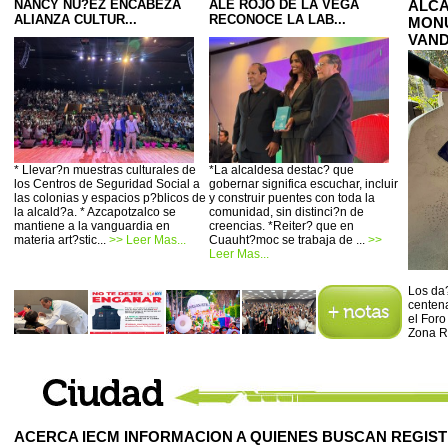
NANCY NU?EZ ENCABEZA
ALE ROJO DE LA VEGA
ALCA
ALIANZA CULTUR...
RECONOCE LA LAB...
MONU
VAND
* Llevar?n muestras culturales de
*La alcaldesa destac? que
los Centros de Seguridad Social a
gobernar significa escuchar, incluir
las colonias y espacios p?blicos de
y construir puentes con toda la
la alcald?a. * Azcapotzalco se
comunidad, sin distinci?n de
mantiene a la vanguardia en
creencias. *Reiter? que en
materia art?stic...
>> Leer Mas...
Cuauht?moc se trabaja de ...
>>
Leer Mas...
Los da?
centena
el Foro
Zona R
ACERCA IECM INFORMACION A QUIENES BUSCAN REGIS