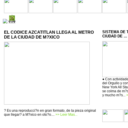
EL CODICE AZCATITLAN LLEGA AL METRO
SISTEMA DE 
CIUDAD DE ...
DE LA CIUDAD DE M?XICO
● Con actividade
del Orgullo y co
New York All Sta
se colma de m?si
y mucho m?s...
>
? Es una reproducci?n en gran formato, de la pieza original
que llegar? a M?xico en oto?o....
>> Leer Mas...