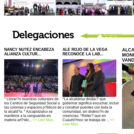
NANCY NU?EZ ENCABEZA
ALE ROJO DE LA VEGA
ALCA
ALIANZA CULTUR...
RECONOCE LA LAB...
MONU
VAND
* Llevar?n muestras culturales de
*La alcaldesa destac? que
los Centros de Seguridad Social a
gobernar significa escuchar, incluir
las colonias y espacios p?blicos de
y construir puentes con toda la
la alcald?a. * Azcapotzalco se
comunidad, sin distinci?n de
mantiene a la vanguardia en
creencias. *Reiter? que en
materia art?stic...
>> Leer Mas...
Cuauht?moc se trabaja de ...
>>
Leer Mas...