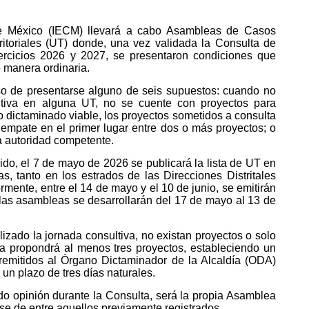
 de México (IECM) llevará a cabo Asambleas de Casos
itoriales (UT) donde, una vez validada la Consulta de
jercicios 2026 y 2027, se presentaron condiciones que
e manera ordinaria.
so de presentarse alguno de seis supuestos: cuando no
ltiva en alguna UT, no se cuente con proyectos para
o dictaminado viable, los proyectos sometidos a consulta
e empate en el primer lugar entre dos o más proyectos; o
na autoridad competente.
ido, el 7 de mayo de 2026 se publicará la lista de UT en
, tanto en los estrados de las Direcciones Distritales
rmente, entre el 14 de mayo y el 10 de junio, se emitirán
 las asambleas se desarrollarán del 17 de mayo al 13 de
izado la jornada consultiva, no existan proyectos o solo
a propondrá al menos tres proyectos, estableciendo un
 remitidos al Órgano Dictaminador de la Alcaldía (ODA)
un plazo de tres días naturales.
o opinión durante la Consulta, será la propia Asamblea
rse de entre aquellos previamente registrados.