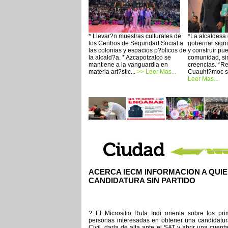
* Llevar?n muestras culturales de
*La alcaldesa
los Centros de Seguridad Social a
gobernar signif
las colonias y espacios p?blicos de
y construir pu
la alcald?a. * Azcapotzalco se
comunidad, sin
mantiene a la vanguardia en
creencias. *Re
materia art?stic...
>> Leer Mas...
Cuauht?moc se
Leer Mas...
ACERCA IECM INFORMACION A QUI
CANDIDATURA SIN PARTIDO
? El Micrositio Ruta Indi orienta sobre los pr
personas interesadas en obtener una candidatura
Civil, darla de alta ante el SAT y abrir una cue