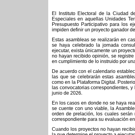
El Instituto Electoral de la Ciudad
Especiales en aquellas Unidades Terr
Presupuesto Participativo para los e
impiden definir un proyecto ganador d
Estas asambleas se realizarán en ca
se haya celebrado la jornada consu
ejecutar, exista únicamente un proyect
no hayan recibido opinión, se registr
en cumplimiento de lo instruido por u
De acuerdo con el calendario establec
las que se celebrarán estas asambleas
como en la Plataforma Digital. Posterio
las convocatorias correspondientes, y
junio de 2026.
En los casos en donde no se haya real
se cuente con uno viable, la Asamble
orden de prelación, los cuales serán
correspondiente para su evaluación en 
Cuando los proyectos no hayan recibid
la que determine el proyecto a ejecuta