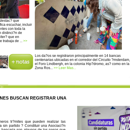
 destac? que
ica escuchar, incluir
entes con toda la
 distinci?n de
iter? que en
 trabaja de ...
>>
Los da?os se registraron principalmente en 14 bancas
centenarias ubicadas en el corredor del Circuito ?msterdam,
el Foro Lindbergh, en la colonia Hip?dromo, as? como en la
Zona Ros...
>> Leer Mas...
ENES BUSCAN REGISTRAR UNA
imeros tr?mites que pueden realizar las
 sin partido ? Constituir una Asociaci?n
nta bancaria son algunos de los pasos que