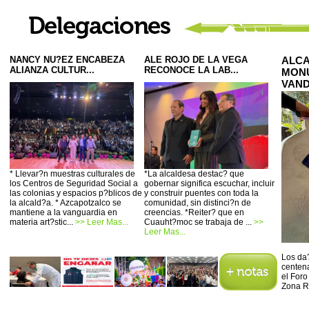
NANCY NU?EZ ENCABEZA
ALE ROJO DE LA VEGA
ALCA
ALIANZA CULTUR...
RECONOCE LA LAB...
MONU
VAND
* Llevar?n muestras culturales de
*La alcaldesa destac? que
los Centros de Seguridad Social a
gobernar significa escuchar, incluir
las colonias y espacios p?blicos de
y construir puentes con toda la
la alcald?a. * Azcapotzalco se
comunidad, sin distinci?n de
mantiene a la vanguardia en
creencias. *Reiter? que en
materia art?stic...
>> Leer Mas...
Cuauht?moc se trabaja de ...
>>
Leer Mas...
Los da?
centena
el Foro
Zona R