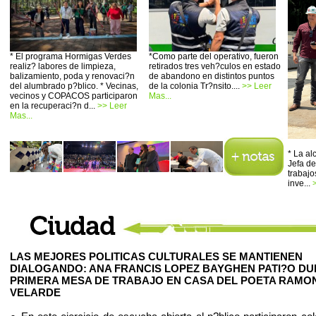
* El programa Hormigas Verdes
*Como parte del operativo, fueron
realiz? labores de limpieza,
retirados tres veh?culos en estado
balizamiento, poda y renovaci?n
de abandono en distintos puntos
del alumbrado p?blico. * Vecinas,
de la colonia Tr?nsito....
>> Leer
vecinos y COPACOS participaron
Mas...
en la recuperaci?n d...
>> Leer
Mas...
* La a
Jefa de
trabajo
inve...
LAS MEJORES POLITICAS CULTURALES SE MANTIENEN
DIALOGANDO: ANA FRANCIS LOPEZ BAYGHEN PATI?O D
PRIMERA MESA DE TRABAJO EN CASA DEL POETA RAMO
VELARDE