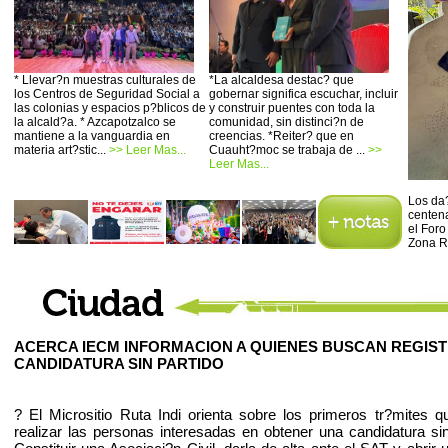
* Llevar?n muestras culturales de
*La alcaldesa destac? que
los Centros de Seguridad Social a
gobernar significa escuchar, incluir
las colonias y espacios p?blicos de
y construir puentes con toda la
la alcald?a. * Azcapotzalco se
comunidad, sin distinci?n de
mantiene a la vanguardia en
creencias. *Reiter? que en
materia art?stic...
>> Leer Mas...
Cuauht?moc se trabaja de ...
>>
Leer Mas...
Los da?
centena
el Foro
Zona R
ACERCA IECM INFORMACION A QUIENES BUSCAN REGIS
CANDIDATURA SIN PARTIDO
? El Micrositio Ruta Indi orienta sobre los primeros tr?mites 
realizar las personas interesadas en obtener una candidatura sin