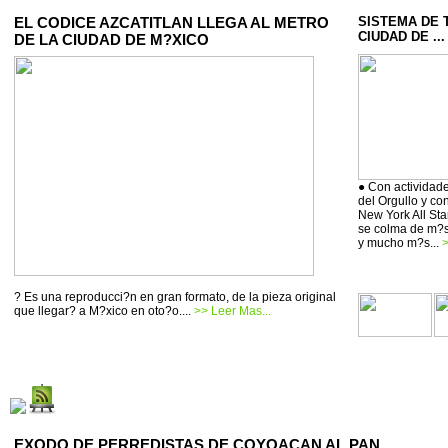
EL CODICE AZCATITLAN LLEGA AL METRO
SISTEMA DE 
CIUDAD DE ...
DE LA CIUDAD DE M?XICO
● Con actividade
del Orgullo y co
New York All Sta
se colma de m?si
y mucho m?s...
>
? Es una reproducci?n en gran formato, de la pieza original
que llegar? a M?xico en oto?o....
>> Leer Mas...
EXODO DE PERREDISTAS DE COYOACAN AL PAN