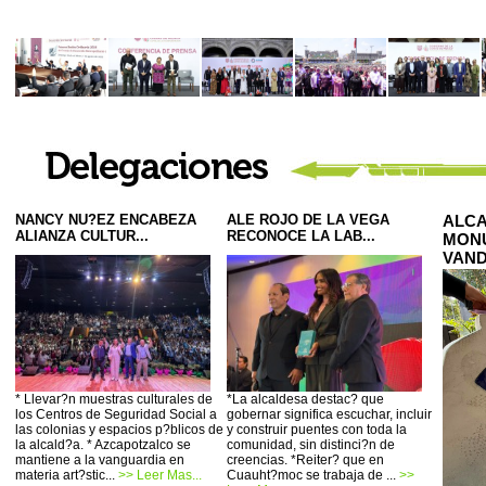
NANCY NU?EZ ENCABEZA
ALE ROJO DE LA VEGA
ALCA
ALIANZA CULTUR...
RECONOCE LA LAB...
MONU
VAND
* Llevar?n muestras culturales de
*La alcaldesa destac? que
los Centros de Seguridad Social a
gobernar significa escuchar, incluir
las colonias y espacios p?blicos de
y construir puentes con toda la
la alcald?a. * Azcapotzalco se
comunidad, sin distinci?n de
mantiene a la vanguardia en
creencias. *Reiter? que en
materia art?stic...
>> Leer Mas...
Cuauht?moc se trabaja de ...
>>