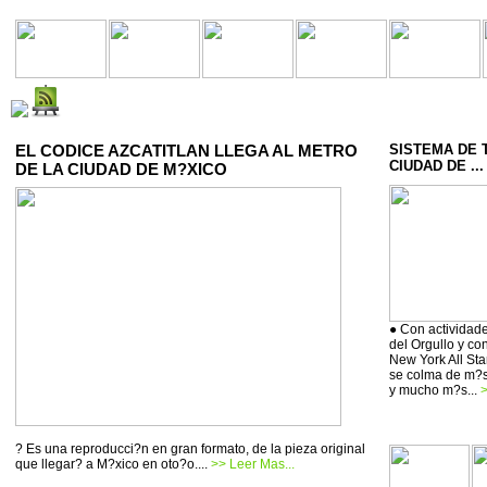
EL CODICE AZCATITLAN LLEGA AL METRO
SISTEMA DE 
CIUDAD DE ...
DE LA CIUDAD DE M?XICO
● Con actividade
del Orgullo y co
New York All Sta
se colma de m?si
y mucho m?s...
>
? Es una reproducci?n en gran formato, de la pieza original
que llegar? a M?xico en oto?o....
>> Leer Mas...