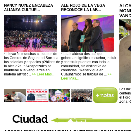
NANCY NU?EZ ENCABEZA
ALE ROJO DE LA VEGA
ALCA
ALIANZA CULTUR...
RECONOCE LA LAB...
MONU
VAND
* Llevar?n muestras culturales de
*La alcaldesa destac? que
los Centros de Seguridad Social a
gobernar significa escuchar, incluir
las colonias y espacios p?blicos de
y construir puentes con toda la
la alcald?a. * Azcapotzalco se
comunidad, sin distinci?n de
mantiene a la vanguardia en
creencias. *Reiter? que en
materia art?stic...
>> Leer Mas...
Cuauht?moc se trabaja de ...
>>
Leer Mas...
Los da?
centena
el Foro
Zona R