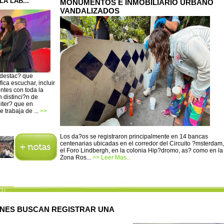
A LAB...
MONUMENTOS E INMOBILIARIO URBANO
VANDALIZADOS
 destac? que
ica escuchar, incluir
entes con toda la
 distinci?n de
iter? que en
 trabaja de ...
>>
Los da?os se registraron principalmente en 14 bancas
centenarias ubicadas en el corredor del Circuito ?msterdam,
el Foro Lindbergh, en la colonia Hip?dromo, as? como en la
Zona Ros...
>> Leer Mas...
ENES BUSCAN REGISTRAR UNA