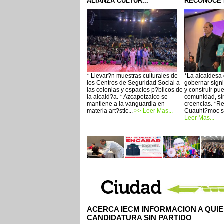
ALIANZA CULTUR...
RECONOCE L
* Llevar?n muestras culturales de
*La alcaldesa
los Centros de Seguridad Social a
gobernar signif
las colonias y espacios p?blicos de
y construir pu
la alcald?a. * Azcapotzalco se
comunidad, sin
mantiene a la vanguardia en
creencias. *Re
materia art?stic...
>> Leer Mas...
Cuauht?moc se
Leer Mas...
ACERCA IECM INFORMACION A QUI
CANDIDATURA SIN PARTIDO