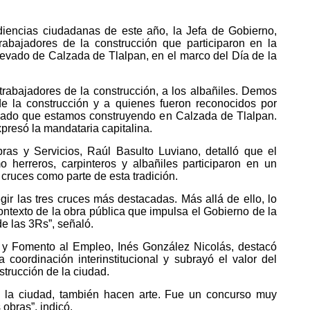
iencias ciudadanas de este año, la Jefa de Gobierno,
rabajadores de la construcción que participaron en la
evado de Calzada de Tlalpan, en el marco del Día de la
trabajadores de la construcción, a los albañiles. Demos
de la construcción y a quienes fueron reconocidos por
evado que estamos construyendo en Calzada de Tlalpan.
xpresó la mandataria capitalina.
bras y Servicios, Raúl Basulto Luviano, detalló que el
herreros, carpinteros y albañiles participaron en un
 cruces como parte de esta tradición.
gir las tres cruces más destacadas. Más allá de ello, lo
contexto de la obra pública que impulsa el Gobierno de la
e las 3Rs”, señaló.
jo y Fomento al Empleo, Inés González Nicolás, destacó
a coordinación interinstitucional y subrayó el valor del
strucción de la ciudad.
 la ciudad, también hacen arte. Fue un concurso muy
obras”, indicó.