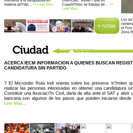
mantiene a la vanguardia en
creencias. *Reiter? que en
materia art?stic...
>> Leer Mas...
Cuauht?moc se trabaja de ...
>>
Leer Mas...
Los da?
centena
el Foro
Zona R
ACERCA IECM INFORMACION A QUIENES BUSCAN REGIS
CANDIDATURA SIN PARTIDO
? El Micrositio Ruta Indi orienta sobre los primeros tr?mites 
realizar las personas interesadas en obtener una candidatura sin
Constituir una Asociaci?n Civil, darla de alta ante el SAT y abrir
bancaria son algunos de los pasos que pueden iniciarse desde
Leer Mas...