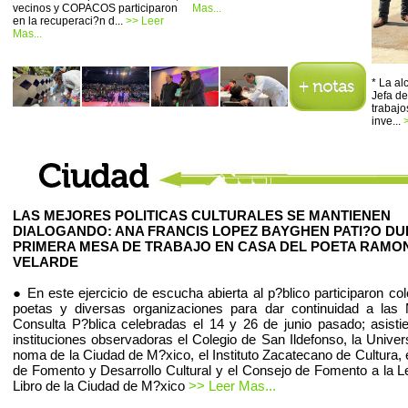
vecinos y COPACOS participaron
Mas...
en la recuperaci?n d...
>> Leer
Mas...
* La a
Jefa de
trabajo
inve...
LAS MEJORES POLITICAS CULTURALES SE MANTIENEN
DIALOGANDO: ANA FRANCIS LOPEZ BAYGHEN PATI?O D
PRIMERA MESA DE TRABAJO EN CASA DEL POETA RAMO
VELARDE
● En este ejercicio de escucha abierta al p?blico participaron co
poetas y diversas organizaciones para dar continuidad a las
Consulta P?blica celebradas el 14 y 26 de junio pasado; asist
instituciones observadoras el Colegio de San Ildefonso, la Univer
noma de la Ciudad de M?xico, el Instituto Zacatecano de Cultura, 
de Fomento y Desarrollo Cultural y el Consejo de Fomento a la Le
Libro de la Ciudad de M?xico
>> Leer Mas...