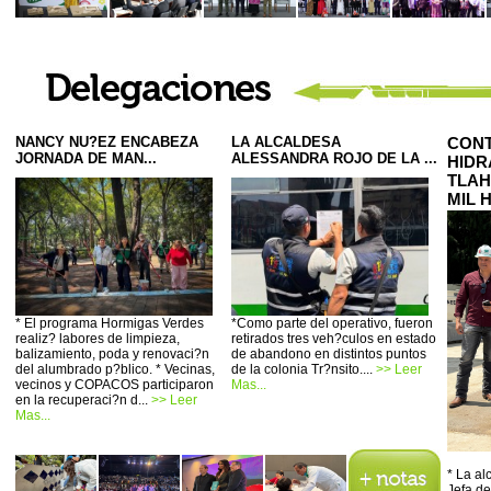
NANCY NU?EZ ENCABEZA
LA ALCALDESA
CONT
JORNADA DE MAN...
ALESSANDRA ROJO DE LA ...
HIDR
TLAH
MIL 
* El programa Hormigas Verdes
*Como parte del operativo, fueron
realiz? labores de limpieza,
retirados tres veh?culos en estado
balizamiento, poda y renovaci?n
de abandono en distintos puntos
del alumbrado p?blico. * Vecinas,
de la colonia Tr?nsito....
>> Leer
vecinos y COPACOS participaron
Mas...
en la recuperaci?n d...
>> Leer
Mas...
* La a
Jefa de