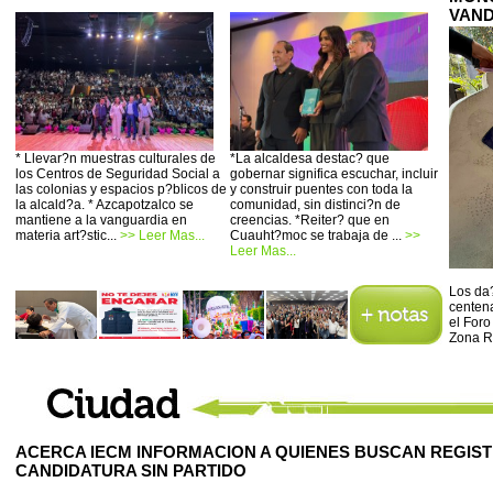
VAND
* Llevar?n muestras culturales de
*La alcaldesa destac? que
los Centros de Seguridad Social a
gobernar significa escuchar, incluir
las colonias y espacios p?blicos de
y construir puentes con toda la
la alcald?a. * Azcapotzalco se
comunidad, sin distinci?n de
mantiene a la vanguardia en
creencias. *Reiter? que en
materia art?stic...
>> Leer Mas...
Cuauht?moc se trabaja de ...
>>
Leer Mas...
Los da?
centena
el Foro
Zona R
ACERCA IECM INFORMACION A QUIENES BUSCAN REGIS
CANDIDATURA SIN PARTIDO