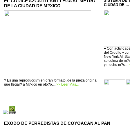
EL CODICE AZCATITLAN LLEGA AL METRO
SISTEMA DE 
CIUDAD DE ...
DE LA CIUDAD DE M?XICO
● Con actividade
del Orgullo y co
New York All Sta
se colma de m?si
y mucho m?s...
>
? Es una reproducci?n en gran formato, de la pieza original
que llegar? a M?xico en oto?o....
>> Leer Mas...
EXODO DE PERREDISTAS DE COYOACAN AL PAN