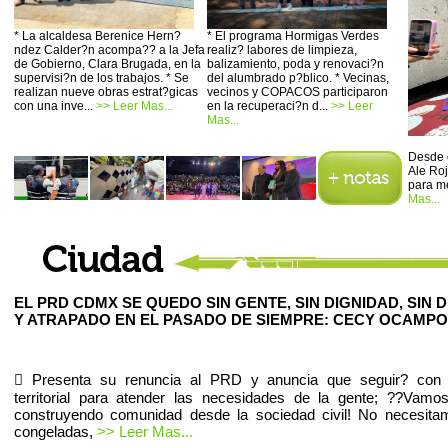
* La alcaldesa Berenice Hern?
* El programa Hormigas Verdes
ndez Calder?n acompa?? a la Jefa
realiz? labores de limpieza,
de Gobierno, Clara Brugada, en la
balizamiento, poda y renovaci?n
supervisi?n de los trabajos. * Se
del alumbrado p?blico. * Vecinas,
realizan nueve obras estrat?gicas
vecinos y COPACOS participaron
con una inve...
>> Leer Mas...
en la recuperaci?n d...
>> Leer
Mas...
Desde 
Ale Ro
para me
Mas...
EL PRD CDMX SE QUEDO SIN GENTE, SIN DIGNIDAD, SIN 
Y ATRAPADO EN EL PASADO DE SIEMPRE: CECY OCAMPO
 Presenta su renuncia al PRD y anuncia que seguir? con e
territorial para atender las necesidades de la gente; ??Vamo
construyendo comunidad desde la sociedad civil! No necesita
congeladas,
>> Leer Mas...