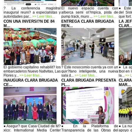
? La conferencia magistral
El nuevo espacio cuenta con
● Este 
inaugural reuni? a especialistas y
alberca semi ol?mpica, pista de
del Sis
autoridades par...
>> Leer Mas...
pump track, muro ...
>> Leer Mas...
que fort.
CON UNA INVERSI?N DE 84
ENTREGA CLARA BRUGADA
LA JE
M...
REN...
CLAR..
El gobierno capitalino rehabilit? los
? Este nosocomio cuenta ya con un
● La ap
embarcaderos Nuevo Nativitas, Las
quir?fano inteligente, una nueva
tbol en 
Flores y...
>> Leer Mas...
sala d...
>> Leer Mas...
la...
>> L
INAUGURA CLARA BRUGADA
CLARA BRUGADA PRESENTA
CLARA
CE...
PL...
MAR...
● Asegur? que Casa Ciudad de M?
● En la Plataforma de
● La nu
xico: International Media Center
Transparencia de las Obras del
apoyo d