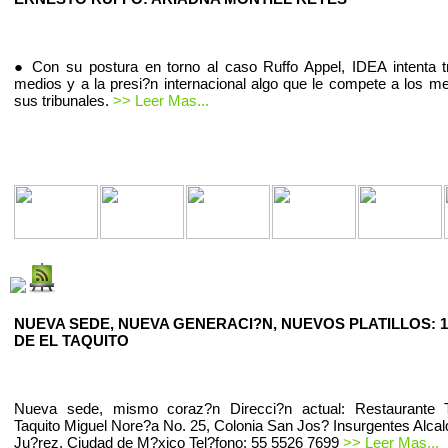
● Con su postura en torno al caso Ruffo Appel, IDEA intenta t
medios y a la presi?n internacional algo que le compete a los m
sus tribunales.
>> Leer Mas...
NUEVA SEDE, NUEVA GENERACI?N, NUEVOS PLATILLOS: 1
DE EL TAQUITO
Nueva sede, mismo coraz?n Direcci?n actual: Restaurante T
Taquito Miguel Nore?a No. 25, Colonia San Jos? Insurgentes Alcal
Ju?rez, Ciudad de M?xico Tel?fono: 55 5526 7699
>> Leer Mas...