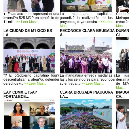
● Estas acciones representan una
La mandataria capitalina
Celebr
inversi?n 525 MDP en beneficio de
garantiz? la realizaci?n de los
Metrop
11 mil...
>> Leer Mas...
proyectos, cuya constru...
>> Leer
creaci?
Mas...
Mas...
LA CIUDAD DE M?XICO ES
RECONOCE CLARA BRUGADA
DURAN
LA...
A ...
CI...
*? El oGobierno capitalino logr?
La mandataria entreg? medallas a
La jus
descentralizar la alegr?a, defender
las y los servidores para reconocer
derrama
derechos y...
>> Leer Mas...
su entrega,...
>> Leer Mas...
de M?x
Mas...
EAP CDMX E ISAP
CLARA BRUGADA INAUGURA
INAUG
FORTALECE...
LA...
CA...