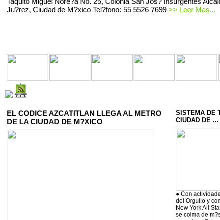
Taquito Miguel Nore?a No. 25, Colonia San Jos? Insurgentes Alcal
Ju?rez, Ciudad de M?xico Tel?fono: 55 5526 7699
>> Leer Mas...
EL CODICE AZCATITLAN LLEGA AL METRO
SISTEMA DE 
CIUDAD DE ...
DE LA CIUDAD DE M?XICO
● Con actividade
del Orgullo y co
New York All Sta
se colma de m?si