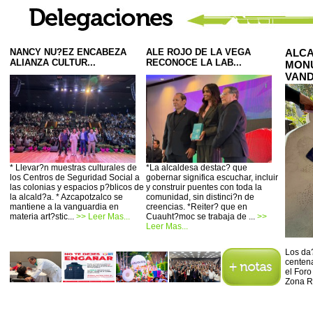
NANCY NU?EZ ENCABEZA
ALE ROJO DE LA VEGA
ALCA
ALIANZA CULTUR...
RECONOCE LA LAB...
MONU
VAND
* Llevar?n muestras culturales de
*La alcaldesa destac? que
los Centros de Seguridad Social a
gobernar significa escuchar, incluir
las colonias y espacios p?blicos de
y construir puentes con toda la
la alcald?a. * Azcapotzalco se
comunidad, sin distinci?n de
mantiene a la vanguardia en
creencias. *Reiter? que en
materia art?stic...
>> Leer Mas...
Cuauht?moc se trabaja de ...
>>
Leer Mas...
Los da?
centena
el Foro
Zona R