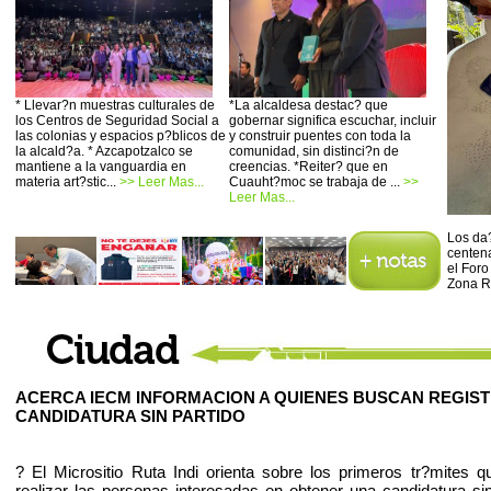
* Llevar?n muestras culturales de
*La alcaldesa destac? que
los Centros de Seguridad Social a
gobernar significa escuchar, incluir
las colonias y espacios p?blicos de
y construir puentes con toda la
la alcald?a. * Azcapotzalco se
comunidad, sin distinci?n de
mantiene a la vanguardia en
creencias. *Reiter? que en
materia art?stic...
>> Leer Mas...
Cuauht?moc se trabaja de ...
>>
Leer Mas...
Los da?
centena
el Foro
Zona R
ACERCA IECM INFORMACION A QUIENES BUSCAN REGIS
CANDIDATURA SIN PARTIDO
? El Micrositio Ruta Indi orienta sobre los primeros tr?mites 
realizar las personas interesadas en obtener una candidatura sin